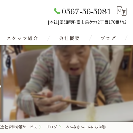
0567-56-5081
[本社]愛知県弥富市鳥ケ地2丁目176番地3
スタッフ紹介
会社概要
ブログ
グループホーム森津
グループホーム 森津の里

式会社森津介護サービス
ブログ
みんなさんこんにちは🥰