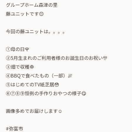
グループホーム森津の里
藤ユニットです😊
今回の藤ユニットは。。。。
①母の日🌹
②5月生まれのご利用者様のお誕生日のお祝い🎊
③畑で収穫🧅
④BBQで食べたもの（一部）🍖
⑤はじめてのTV紙芝居😳
⑥⑦⑧⑨恒例の手作りおやつの様子😋
画像多めでお届けします☺️
#弥富市